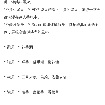
暖、性感的層次。

* **持久留香：** EDP 淡香精濃度，持久留香，讓您一整天
都沉浸在迷人香氛中。

* **優雅瓶身：** 簡約的透明玻璃瓶身，搭配經典的金色瓶
蓋，展現高貴與時尚的風格。

**香調：** 花香調

**前調：** 醛香、佛手柑、橙花油

**中調：** 五月玫瑰、茉莉、依蘭依蘭

**後調：** 檀香、廣藿香、香根草
