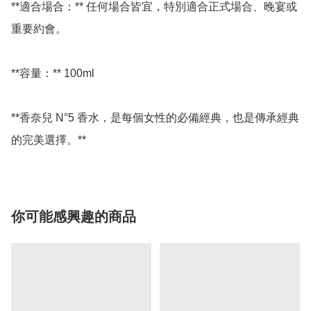
**適合場合：** 任何場合皆宜，特別適合正式場合、晚宴或
重要約會。

**容量：** 100ml

**香奈兒 N°5 香水，是每個女性的必備經典，也是傳承經典
你可能感興趣的商品