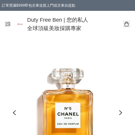
訂單買滿$999即包京東送貨上門或京東自提點
Duty Free Ben | 您的私人
全球頂級美妝採購專家