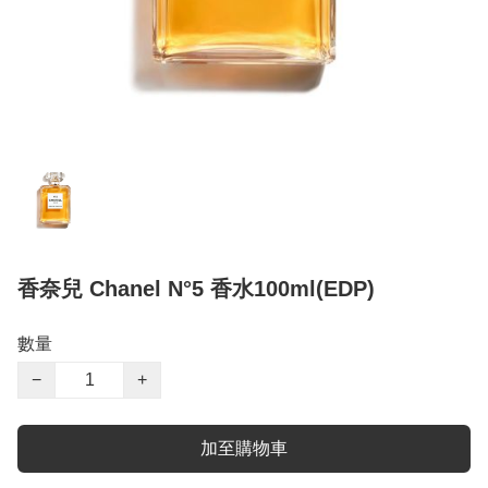
香奈兒 Chanel N°5 香水100ml(EDP)
數量
−
+
加至購物車