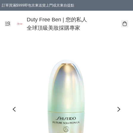
訂單買滿$999即包京東送貨上門或京東自提點
Duty Free Ben | 您的私人
全球頂級美妝採購專家