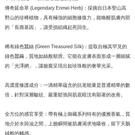
傳奇延命草 (Legendary Enmei Herb)：採摘自日本聖山高
野山的珍稀植物，具有極強的細胞修復力，能喚醒肌膚內部
的「長壽基因」，讓受損組織起死回生。

稀有綠色蠶絲 (Green Treasured Silk)：提取自極其罕見的
綠色蠶繭，質地如絲般順滑。它能在皮膚表面形成一層細膩
的「光澤網」，讓臉龐呈現出如珍珠般的奢華光采。

高濃度修護成分：一滴精華蘊含的抗老能量是普通精華的數
倍，針對深層皺紋、嚴重鬆弛與肌底暗沈有顯著的改善。

全方位的感官享受：帶有極上御藏系列特有的優雅香氣，質
地介於水與油之間，上臉瞬間被肌膚渴求地吸收，留下天鵝
絨般的觸感。
