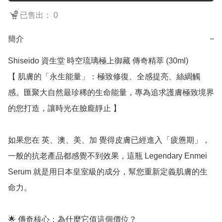
已售出： 0
簡介
−
Shiseido 資生堂 時空琉璃極上御藏 傳奇精萃 (30ml)

【 肌膚的「永生能量」：極致修復、全感提亮、絲綢觸
感。匯聚大自然最珍稀的生命能量，專為追求護膚極致境界
的您打造，讓時光在臉龐靜止 】

如果您在 英、澳、美、加 覺得皮膚已經進入「疲憊期」，
一般的抗老產品都感覺不到效果，這瓶 Legendary Enmei 
Serum 就是用日本皇室級的成分，幫您重新定義肌膚的生
命力。

🌟 傳奇核心：為什麼它值這個價位？
