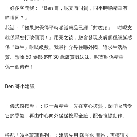
「好多客問我：『Ben 哥，呢支嘢咁貴，同平時啲精華有
咩唔同？』

我話：『如果您覺得平時啲護膚品已經「封咗頂」，咁呢支
就係幫您打破個頂！』用完之後，您會發現皮膚個種細膩感
係『重生』咁嘅級數。我最推介畀住喺外國、追求生活品
質、想喺 50 歲都擁有 30 歲膚質嘅姊妹。呢支唔係精華，
係一個傳奇！

Ben 哥小建議：

「儀式感按摩」：取一泵精華，先在掌心搓熱，深呼吸感受
它的香氣，再由中心向外緩緩按壓全臉，配合拉提動作。

搭配「時空琉璃系列」：建議先用 曙光水 開路，再擦這支 