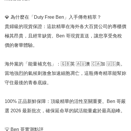
💎 為什麼在「Duty Free Ben」入手傳奇精萃？

貴婦級的現貨保證：這款精華在海外各大百貨公司的專櫃價
極其昂貴，且經常缺貨。Ben 哥現貨直送，讓您享受免稅
價的奢華體驗。

海外黨的「能量補充包」：🇬🇧英 🇦🇺澳 🇨🇦加 🇺🇸美。
當地強烈的氣候刺激會加速細胞凋亡，這瓶傳奇精萃能幫妳
守住最後的青春底線。

100% 正品新鮮保障：頂級精華的活性至關重要。Ben 哥嚴
選 2026 最新批次，確保延命草的賦活能量處於最高巔峰。

💡 Ben 哥實測點評
