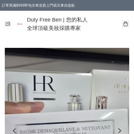
訂單買滿$999即包京東送貨上門或京東自提點
Duty Free Ben | 您的私人
全球頂級美妝採購專家