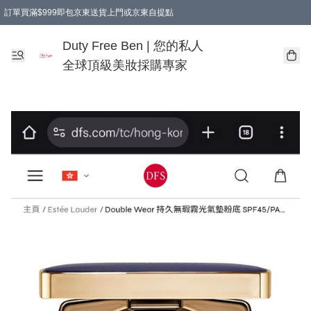
訂單買滿$999即包京東送貨上門或京東自提點
Duty Free Ben | 您的私人
全球頂級美妝採購專家