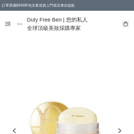
訂單買滿$999即包京東送貨上門或京東自提點
Duty Free Ben | 您的私人
全球頂級美妝採購專家