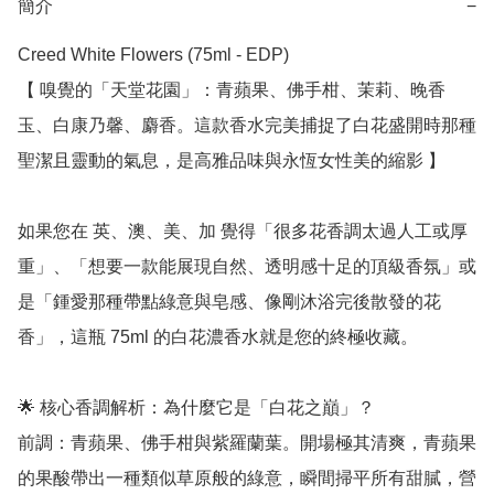
簡介
−
Creed White Flowers (75ml - EDP)

【 嗅覺的「天堂花園」：青蘋果、佛手柑、茉莉、晚香
玉、白康乃馨、麝香。這款香水完美捕捉了白花盛開時那種
聖潔且靈動的氣息，是高雅品味與永恆女性美的縮影 】

如果您在 英、澳、美、加 覺得「很多花香調太過人工或厚
重」、「想要一款能展現自然、透明感十足的頂級香氛」或
是「鍾愛那種帶點綠意與皂感、像剛沐浴完後散發的花
香」，這瓶 75ml 的白花濃香水就是您的終極收藏。

🌟 核心香調解析：為什麼它是「白花之巔」？

前調：青蘋果、佛手柑與紫羅蘭葉。開場極其清爽，青蘋果
的果酸帶出一種類似草原般的綠意，瞬間掃平所有甜膩，營