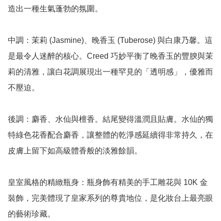
造出一種生氣蓬勃的氛圍。

中調：茉莉 (Jasmine)、晚香玉 (Tuberose) 與白康乃馨。這
是最令人迷醉的核心。Creed 巧妙平衡了晚香玉的豐腴與茉
莉的清雅，讓白花調展現出一種罕見的「透明感」，優雅而
不壓迫。

後調：麝香、水仙與檀香。結尾變得溫潤且貼膚。水仙的獨
特綠色花香配合麝香，讓整體的乾淨感延續得非常持久，在
皮膚上留下如高級體香般的淡雅餘韻。

皇室風格的精緻瓶身：瓶身飾有精美的手工雕花與 10K 金
裝飾，完美體現了皇家系列的尊貴地位，是化妝台上最亮眼
的藝術珍藏。
