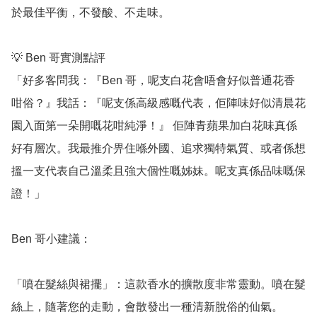
於最佳平衡，不發酸、不走味。

💡 Ben 哥實測點評

「好多客問我：『Ben 哥，呢支白花會唔會好似普通花香
咁俗？』我話：『呢支係高級感嘅代表，佢陣味好似清晨花
園入面第一朵開嘅花咁純淨！』 佢陣青蘋果加白花味真係
好有層次。我最推介畀住喺外國、追求獨特氣質、或者係想
搵一支代表自己溫柔且強大個性嘅姊妹。呢支真係品味嘅保
證！」

Ben 哥小建議：

「噴在髮絲與裙擺」：這款香水的擴散度非常靈動。噴在髮
絲上，隨著您的走動，會散發出一種清新脫俗的仙氣。
