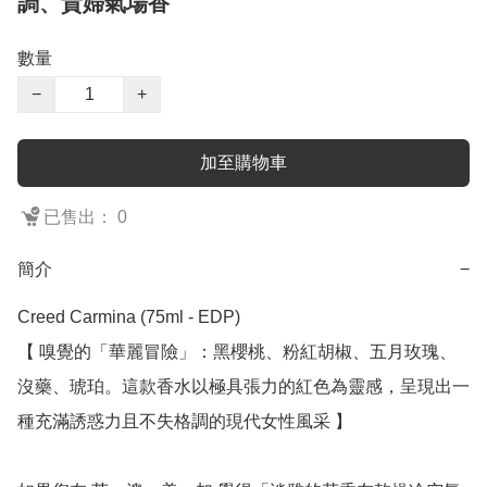
調、貴婦氣場香
數量
−
+
加至購物車
已售出： 0
簡介
−
Creed Carmina (75ml - EDP)

【 嗅覺的「華麗冒險」：黑櫻桃、粉紅胡椒、五月玫瑰、
沒藥、琥珀。這款香水以極具張力的紅色為靈感，呈現出一
種充滿誘惑力且不失格調的現代女性風采 】
