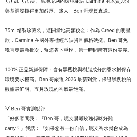
🇨🇦加 🇺🇸美。當地冷冽的環境能讓 Carmina 的木質與沒
藥基調發揮得更加醇厚、迷人。Ben 哥現貨直送。

75ml 精製珍藏裝，避開當地高額稅金：作為 Creed 的明星
款，Carmina 在國外專櫃經常缺貨且價格硬挺。Ben 哥免
稅直發最新批次，幫您省下重稅，第一時間擁有這份美麗。

100% 正品新鮮保障：含有黑櫻桃與樹脂成分的香水對保存
環境要求極高。Ben 哥嚴選 2026 最新到貨，保證黑櫻桃的
酸甜最鮮明、五月玫瑰的香氣最飽滿。

💡 Ben 哥實測點評

「好多客問我：『Ben 哥，呢支晨曦玫瑰係咪好難 
carry？』我話：『如果您有一份自信，呢支香水就會成為