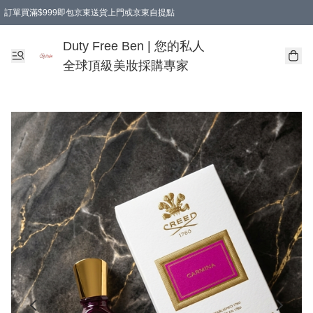
訂單買滿$999即包京東送貨上門或京東自提點
Duty Free Ben | 您的私人
全球頂級美妝採購專家