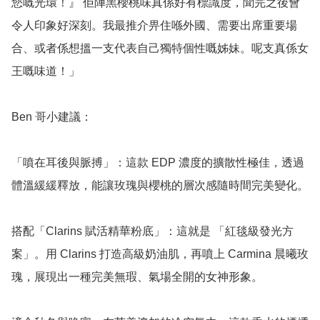
您嘅光環！』 佢陣黑櫻桃味真係好有標識度，聞完之後會
令人印象好深刻。我最推介畀住喺外國、需要出席重要場
合、或者係想搵一支代表自己獨特個性嘅姊妹。呢支真係女
王嘅味道！」

Ben 哥小建議：

「噴在耳後與脈搏」：這款 EDP 濃度的擴散性極佳，透過
體溫緩緩釋放，能讓玫瑰與櫻桃的層次感隨時間完美變化。

搭配「Clarins 賦活精華粉底」：這就是 「紅毯級發光方
案」。用 Clarins 打造高級奶油肌，再噴上 Carmina 晨曦玫
瑰，展現出一種完美無瑕、氣場全開的女神形象。
