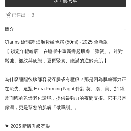
加至購物車
已售出： 3
簡介
−
Clarins 嬌韻詩 煥顏緊緻晚霜 (50ml) - 2025 全新版

【 鎖定年輕輪廓：在睡眠中重新撐起肌膚「彈簧」。針對
鬆弛、皺紋與疲態，還原緊實、飽滿的逆齡美肌 】

為什麼睡醒後臉部容易浮腫或有壓痕？那是因為肌膚彈力正
在流失。這瓶 Extra-Firming Night 針對 英、澳、美、加 經
常面臨的乾燥老化環境，提供最強力的夜間支撐。它不只是
保濕，更是幫您的肌膚「做重訓」。

🌟 2025 新版升級亮點
