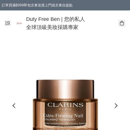
訂單買滿$999即包京東送貨上門或京東自提點
Duty Free Ben | 您的私人
全球頂級美妝採購專家