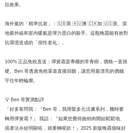
拉效果。

海外黨的「精準抗老」：🇬🇧英 🇦🇺澳 🇨🇦加 🇺🇸美。當
地紫外線和室內暖氣是彈力蛋白的殺手。這瓶晚霜能有效對
抗環境造成的「假性老化」。

100% 正品免稅直送：彈簧霜是專櫃的常青樹，價格一直很
硬。Ben 哥透過免稅渠道直接回饋，讓您用最漂亮的價錢
守住年輕輪廓。

💡 Ben 哥實測點評

「好多客問我：『Ben 哥，我用緊多元活膚系列，幾時要
轉用彈簧霜？』 我話：『如果您覺得臉頰肉開始鬆鬆地、
或者法令紋明顯咗，就要轉呢款！』2025 新版晚霜個味好