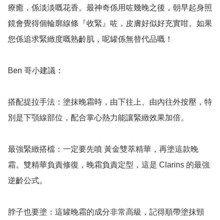
療癒，係淡淡嘅花香。最神奇係用咗幾晚之後，朝早起身照
鏡會覺得個輪廓線條『收緊』咗，皮膚好似好充實咁。如果
您係追求緊緻度嘅熟齡肌，呢罐係無替代品嘅！

Ben 哥小建議：

搭配提拉手法：塗抹晚霜時，由下往上、由內往外按壓，特
別是下顎線部位，配合掌心熱力能讓緊緻效果加倍。

最強緊緻搭檔：一定要先噴 黃金雙萃精華，再塗這款晚
霜。雙精華負責修復，晚霜負責定型，這是 Clarins 的最強
逆齡公式。

脖子也要塗：這罐晚霜的成分非常高級，記得順帶塗抹頸