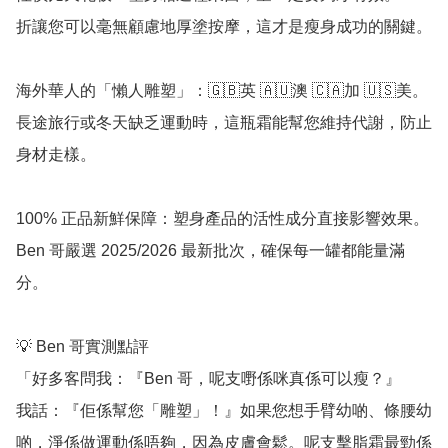
折讓您可以毫無顧慮地厚塗按摩，這才是瘦身成功的關鍵。

海外華人的「懶人雕塑」：🇬🇧英 🇦🇺澳 🇨🇦加 🇺🇸美。
長途旅行或冬天缺乏運動時，這瓶霜能幫您維持代謝，防止
身材走樣。

100% 正品新鮮保障：塑身產品的活性成分直接影響效果。
Ben 哥嚴選 2025/2026 最新批次，確保每一罐都能量滿
分。

💡 Ben 哥實測點評

「好多客問我：『Ben 哥，呢支嘢係咪真係可以瘦？』

我話：『佢係幫您「雕塑」！』如果您想手臂幼啲、條腰幼
啲，淨係做運動係唔夠，因為皮膚會鬆。呢支擊脂霜最勁係