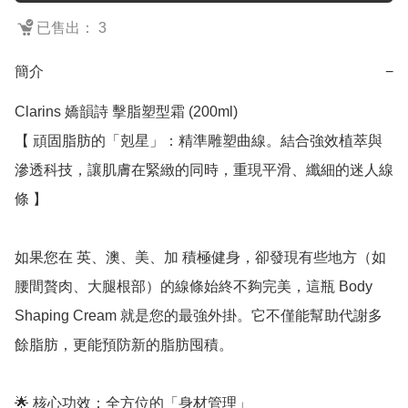
已售出： 3
簡介
−
Clarins 嬌韻詩 擊脂塑型霜 (200ml)

【 頑固脂肪的「剋星」：精準雕塑曲線。結合強效植萃與
滲透科技，讓肌膚在緊緻的同時，重現平滑、纖細的迷人線
條 】

如果您在 英、澳、美、加 積極健身，卻發現有些地方（如
腰間贅肉、大腿根部）的線條始終不夠完美，這瓶 Body 
Shaping Cream 就是您的最強外掛。它不僅能幫助代謝多
餘脂肪，更能預防新的脂肪囤積。

🌟 核心功效：全方位的「身材管理」
