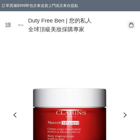
訂單買滿$999即包京東送貨上門或京東自提點
Duty Free Ben | 您的私人
全球頂級美妝採購專家