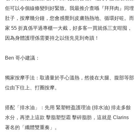
佢可以令個線條變到好緊致。我最推介查喺『拜拜肉』同埋
肚子，按摩幾分鐘，您會感覺到皮膚熱熱地、循環好咗。而
家 55 折真係平過專櫃一大截，好多客一買就係三支咁囤，
因為身體護理係需要持之以恆先見到奇蹟！

Ben 哥小建議：

獨家按摩手法：取適量於手心溫熱，然後在大腿、腹部等部
位由下往上、打圈按摩。

搭配「排水油」：先用 緊塑輕盈護理油 (排水油) 排走多餘
水分，再塗上這款 擊脂塑型霜 擊碎脂肪，這就是 Clarins 
著名的「纖體雙重奏」。
