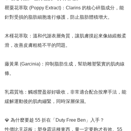
罌粟花萃取 (Poppy Extract)：Clarins 的核心碎脂成分，能
針對受損的脂肪細胞進行修護，防止脂肪體積增大。

木槿花萃取：溫和代謝表層角質，讓肌膚摸起來像絲緞般柔
滑，改善皮膚粗糙不平的問題。

藤黃果 (Garcinia)：抑制脂肪生成，幫助雕塑緊實的肌肉線
條。

乳霜質地：觸感豐盈卻好吸收，非常適合配合按摩手法，能
緩解運動後的肌肉繃緊，同時深層保濕。

💎 為什麼要趁 55 折在「Duty Free Ben」入手？

性價比天花板：塑身霜這種東西，量一定要夠才有效。55 