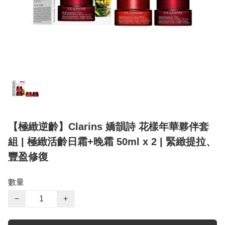
【極緻逆齡】Clarins 嬌韻詩 花樣年華夥伴套
組 | 極緻活齡日霜+晚霜 50ml x 2 | 緊緻提拉、
豐盈修復
數量
−
+