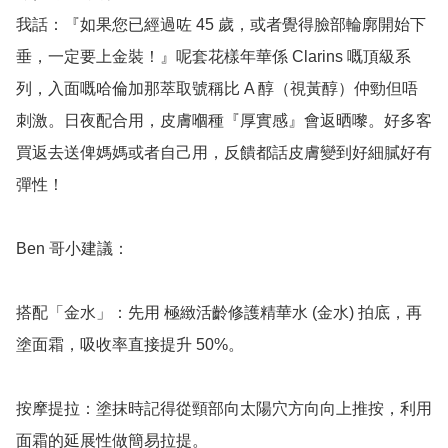
我話：『如果您已經過咗 45 歲，或者覺得臉部輪廓開始下
垂，一定要上金裝！』呢套花樣年華係 Clarins 嘅頂級系
列，入面嘅哈倫加那萃取號稱比 A 醇（視黃醇）仲勁但唔
刺激。日夜配合用，皮膚嗰種『厚實感』會返晒嚟。好多客
買返去送俾媽媽或者自己用，反饋都話皮膚變到好細膩好有
彈性！

Ben 哥小建議：

搭配「金水」：先用 極緻活齡修護精華水 (金水) 拍底，再
塗面霜，吸收率直接提升 50%。

按摩提拉：塗抹時記得從頸部向太陽穴方向向上推按，利用
面霜的延展性做簡易拉提。
