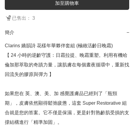
加至購物車
已售出： 3
簡介
−
Clarins 嬌韻詩 花樣年華夥伴套組 (極緻活齡日晚霜)

【 24 小時的逆齡守護：日霜拉提、晚霜重塑。利用有機哈
倫加那萃取的奇蹟力量，讓肌膚在每個晝夜循環中，重新找
回流失的膠原與彈力 】

如果您在 英、澳、美、加 感覺護膚品已經到了「瓶頸
期」，皮膚依然顯得鬆弛疲憊，這套 Super Restorative 組
合就是您的答案。它不僅是保濕，更是針對熟齡肌受損的支
撐結構進行「精準加固」。
