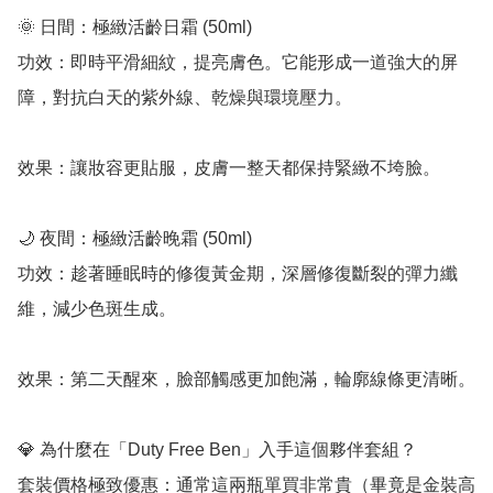
🌞 日間：極緻活齡日霜 (50ml)

功效：即時平滑細紋，提亮膚色。它能形成一道強大的屏
障，對抗白天的紫外線、乾燥與環境壓力。

效果：讓妝容更貼服，皮膚一整天都保持緊緻不垮臉。

🌙 夜間：極緻活齡晚霜 (50ml)

功效：趁著睡眠時的修復黃金期，深層修復斷裂的彈力纖
維，減少色斑生成。

效果：第二天醒來，臉部觸感更加飽滿，輪廓線條更清晰。

💎 為什麼在「Duty Free Ben」入手這個夥伴套組？

套裝價格極致優惠：通常這兩瓶單買非常貴（畢竟是金裝高