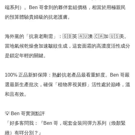
端系列）。Ben 哥拿到的夥伴套組價格，相當於用極親民
的預算體驗貴婦級的抗老護膚。

海外黨的「抗衰老剛需」：🇬🇧英 🇦🇺澳 🇨🇦加 🇺🇸美。
當地氣候乾燥會加速皺紋生成，這套面霜的高濃度活性成分
是鎖定年輕的關鍵。

100% 正品新鮮保障：熟齡抗老產品最看重鮮度。Ben 哥嚴
選最新生產批次，確保「植物界視黃醇」活性處於巔峰，溫
和且有效。

💡 Ben 哥實測點評

「好多客問我：『Ben 哥，呢套金裝同彈力系列（煥顏緊
緻）有咩分別？』
