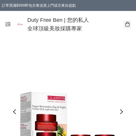
訂單買滿$999即包京東送貨上門或京東自提點
Duty Free Ben | 您的私人
全球頂級美妝採購專家