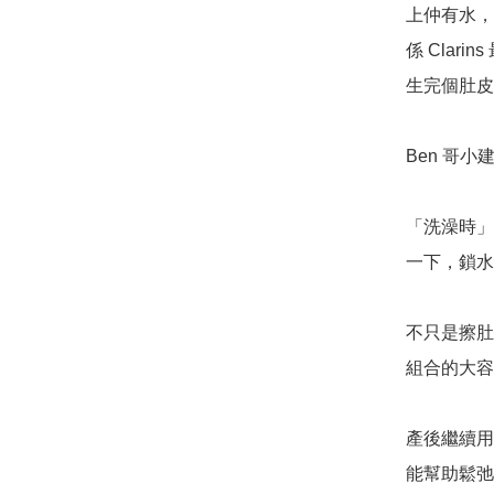
上仲有水，
係 Cla
生完個肚皮
Ben 哥小建
「洗澡時」
一下，鎖水
不只是擦肚
組合的大容
產後繼續用
能幫助鬆弛