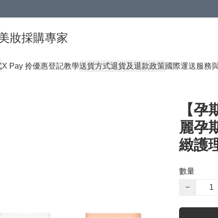
球頂級美妝採購專家
式
X Pay 拎優惠登記教學
送貨方式
退貨及退款政策
國際運送服務
【孕期
麗孕期
緻護
數量
−