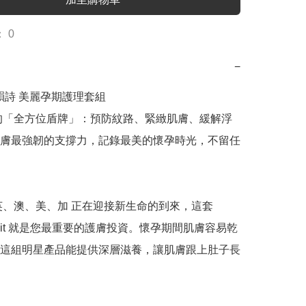
 0
−
 嬌韻詩 美麗孕期護理套組

的「全方位盾牌」：預防紋路、緊緻肌膚、緩解浮
膚最強韌的支撐力，記錄最美的懷孕時光，不留任
英、澳、美、加 正在迎接新生命的到來，這套 
ity Kit 就是您最重要的護膚投資。懷孕期間肌膚容易乾
這組明星產品能提供深層滋養，讓肌膚跟上肚子長