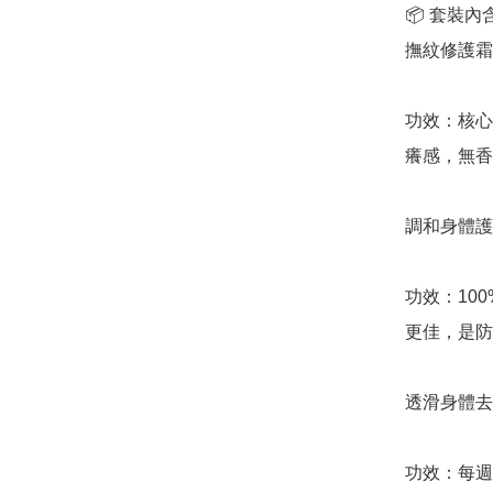
📦 套裝內
撫紋修護霜 (St
功效：核心
癢感，無香
調和身體護理油 (
功效：10
更佳，是防
透滑身體去角質霜 
功效：每週