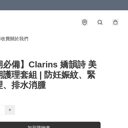
與收費
關於我們
必備】Clarins 嬌韻詩 美
護理套組 | 防妊娠紋、緊
理、排水消腫
+
加至購物車