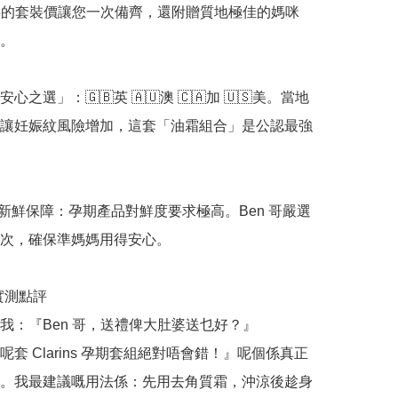
提供的套裝價讓您一次備齊，還附贈質地極佳的媽咪
。

心之選」：🇬🇧英 🇦🇺澳 🇨🇦加 🇺🇸美。當地
讓妊娠紋風險增加，這套「油霜組合」是公認最強
正品新鮮保障：孕期產品對鮮度要求極高。Ben 哥嚴選
次，確保準媽媽用得安心。

哥實測點評

我：『Ben 哥，送禮俾大肚婆送乜好？』

呢套 Clarins 孕期套組絕對唔會錯！』呢個係真正
。我最建議嘅用法係：先用去角質霜，沖涼後趁身