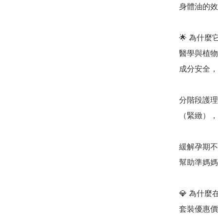
身體油的效果
🌟 為什
醫學與植物的
成分安全，
分階段護理
（緊緻），
緩解孕期不
幫助準媽媽
💎 為什麼在
套裝優惠價