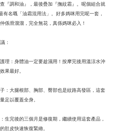
查『調和油』，最後疊加『撫紋霜』。呢個組合就
rins 最有名嘅「油霜混用法」。好多媽咪用完呢一套，
仲係滑溜溜，完全無花，真係媽咪必入！

議：

護理：身體油一定要趁濕用！按摩完後用溫涼水沖
效果最好。

子：大腿根部、胸部、臀部也是紋路高發區，這套
量足以覆蓋全身。

：生完後的三個月是修復期，繼續使用這套產品，
的肚皮快速恢復緊緻。